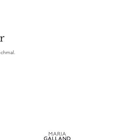
r
ochmal.